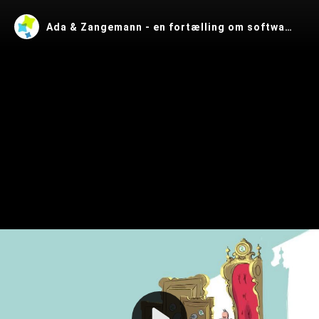
Ada & Zangemann - en fortælling om software, skateboards og hindbæris
Play